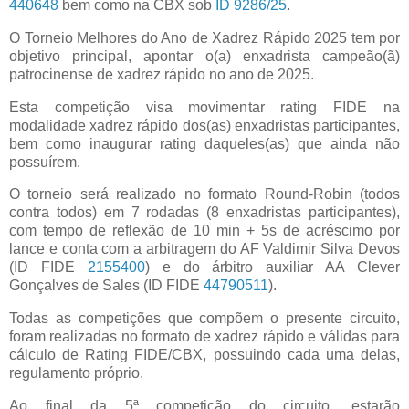
440648
bem como na CBX sob
ID 9286/25
.
O Torneio Melhores do Ano de Xadrez Rápido 2025 tem por
objetivo principal, apontar o(a) enxadrista campeão(ã)
patrocinense de xadrez rápido no ano de 2025.
Esta competição visa movimentar rating FIDE na
modalidade xadrez rápido dos(as) enxadristas participantes,
bem como inaugurar rating daqueles(as) que ainda não
possuírem.
O torneio será realizado no formato Round-Robin (todos
contra todos) em 7 rodadas (8 enxadristas participantes),
com tempo de reflexão de 10 min + 5s de acréscimo por
lance e conta com a arbitragem do AF Valdimir Silva Devos
(ID FIDE
2155400
) e do árbitro auxiliar AA Clever
Gonçalves de Sales (ID FIDE
44790511
).
Todas as competições que compõem o presente circuito,
foram realizadas no formato de xadrez rápido e válidas para
cálculo de Rating FIDE/CBX, possuindo cada uma delas,
regulamento próprio.
Ao final da 5ª competição do circuito, estarão